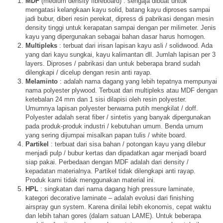
MDF
(medium density fibreboard) : sengaja dibuat untuk
mengatasi kelangkaan kayu solid, batang kayu diproses sampai
jadi bubur, diberi resin perekat, dipress di pabrikasi dengan mesin
density tinggi untuk kerapatan sampai dengan per milimeter. Jenis
kayu yang dipergunakan sebagai bahan dasar harus homogen.
Multipleks
: terbuat dari irisan lapisan kayu asli / solidwood. Ada
yang dari kayu sungkai, kayu kalimantan dll. Jumlah lapisan per 3
layers. Diproses / pabrikasi dan untuk beberapa brand sudah
dilengkapi / dicelup dengan resin anti rayap.
Melaminto
: adalah nama dagang yang lebih tepatnya mempunyai
nama polyester plywood. Terbuat dari multipleks atau MDF dengan
ketebalan 24 mm dan 1 sisi dilapisi oleh resin polyester.
Umumnya lapisan polyester berwarna putih mengkilat / doff.
Polyester adalah serat fiber / sintetis yang banyak dipergunakan
pada produk-produk industri / kebutuhan umum. Benda umum
yang sering dijumpai misalkan papan tulis / white board.
Partikel
: terbuat dari sisa bahan / potongan kayu yang dilebur
menjadi pulp / bubur kertas dan dipadatkan agar menjadi board
siap pakai. Perbedaan dengan MDF adalah dari density /
kepadatan materialnya. Partikel tidak dilengkapi anti rayap.
Produk kami tidak menggunakan material ini.
HPL
: singkatan dari nama dagang high pressure laminate,
kategori decorative laminate – adalah evolusi dari finishing
airspray gun system. Karena dinilai lebih ekonomis, cepat waktu
dan lebih tahan gores (dalam satuan LAME). Untuk beberapa