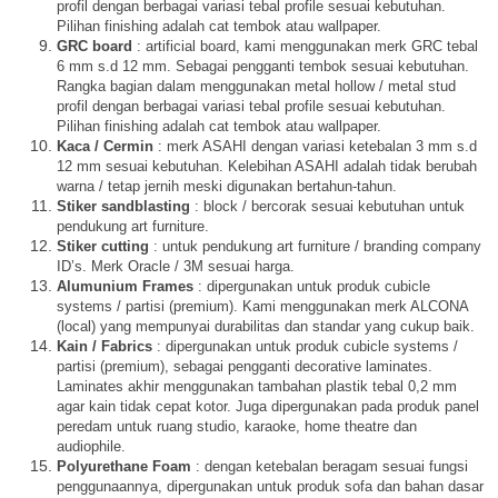
profil dengan berbagai variasi tebal profile sesuai kebutuhan.
Pilihan finishing adalah cat tembok atau wallpaper.
GRC board
: artificial board, kami menggunakan merk GRC tebal
6 mm s.d 12 mm. Sebagai pengganti tembok sesuai kebutuhan.
Rangka bagian dalam menggunakan metal hollow / metal stud
profil dengan berbagai variasi tebal profile sesuai kebutuhan.
Pilihan finishing adalah cat tembok atau wallpaper.
Kaca / Cermin
: merk ASAHI dengan variasi ketebalan 3 mm s.d
12 mm sesuai kebutuhan. Kelebihan ASAHI adalah tidak berubah
warna / tetap jernih meski digunakan bertahun-tahun.
Stiker sandblasting
: block / bercorak sesuai kebutuhan untuk
pendukung art furniture.
Stiker cutting
: untuk pendukung art furniture / branding company
ID’s. Merk Oracle / 3M sesuai harga.
Alumunium Frames
: dipergunakan untuk produk cubicle
systems / partisi (premium). Kami menggunakan merk ALCONA
(local) yang mempunyai durabilitas dan standar yang cukup baik.
Kain / Fabrics
: dipergunakan untuk produk cubicle systems /
partisi (premium), sebagai pengganti decorative laminates.
Laminates akhir menggunakan tambahan plastik tebal 0,2 mm
agar kain tidak cepat kotor. Juga dipergunakan pada produk panel
peredam untuk ruang studio, karaoke, home theatre dan
audiophile.
Polyurethane Foam
: dengan ketebalan beragam sesuai fungsi
penggunaannya, dipergunakan untuk produk sofa dan bahan dasar