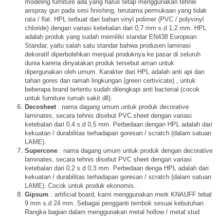
modeling furniture ada yang harus tetap menggunakan tehnik
airspray gun pada sesi finishing, terutama permukaan yang tidak
rata / flat. HPL terbuat dari bahan vinyl polimer (PVC / polyvinyl
chloride) dengan variasi ketebalan dari 0,7 mm s.d 1,2 mm. HPL
adalah produk yang sudah memiliki standar EN438 European
Standar, yaitu salah satu standar bahwa produsen laminasi
dekoratif diperbolehkan menjual produknya ke pasar di seluruh
dunia karena dinyatakan produk tersebut aman untuk
dipergunakan oleh umum. Karakter dari HPL adalah anti api dan
tahan gores dan ramah lingkungan (green certivicate) , untuk
beberapa brand tertentu sudah dilengkapi anti bacterial (cocok
untuk furniture rumah sakit dll).
Decosheet
: nama dagang umum untuk produk decorative
laminates, secara tehnis disebut PVC sheet dengan variasi
ketebalan dari 0,4 s.d 0,5 mm. Perbedaan dengan HPL adalah dari
kekuatan / durabilitas terhadapan goresan / scratch (dalam satuan
LAME).
Supercone
: nama dagang umum untuk produk dengan decorative
laminates, secara tehnis disebut PVC sheet dengan variasi
ketebalan dari 0,2 s.d 0,3 mm. Perbedaan denga HPL adalah dari
kekuatan / durabilitas terhadapan goresan / scratch (dalam satuan
LAME). Cocok untuk produk ekonomis.
Gipsum
: artificial board, kami menggunakan merk KNAUFF tebal
9 mm s.d 24 mm. Sebagai pengganti tembok sesuai kebutuhan.
Rangka bagian dalam menggunakan metal hollow / metal stud